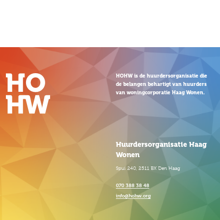
HOHW is de huurdersorganisatie die
de belangen behartigt van huurders
van woningcorporatie Haag Wonen.
Huurdersorganisatie Haag
Wonen
Spui 240, 2511 BX Den Haag
070 388 38 48
info@hohw.org