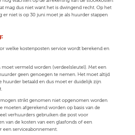
ze nog wachten op de afrekening van de stookkosten
dat mag dus niet want het is dwingend recht. Op het
er niet is op 30 juni moet je als huurder stappen
g:
voor welke kostenposten service wordt berekend en
 moet vermeld worden (verdeelsleutel). Met een
ls huurder geen genoegen te nemen. Het moet altijd
 huurder betaald en dus moet er duidelijk zijn
.
n mogen strikt genomen niet opgenomen worden
 die moeten afgerekend worden op basis van de
veel verhuurders gebruiken die post voor
en van de kosten van een glasfonds of een
or een serviceabonnement.