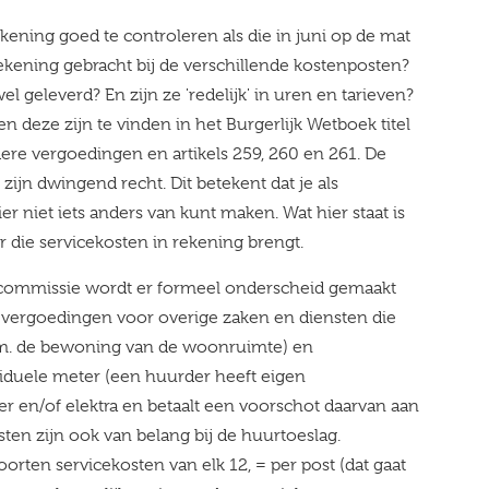
ening goed te controleren als die in juni op de mat
n rekening gebracht bij de verschillende kostenposten?
 geleverd? En zijn ze 'redelijk' in uren en tarieven?
 en deze zijn te vinden in het Burgerlijk Wetboek titel
dere vergoedingen en artikels 259, 260 en 261. De
zijn dwingend recht. Dit betekent dat je als
er niet iets anders van kunt maken. Wat hier staat is
 die servicekosten in rekening brengt.
rcommissie wordt er formeel onderscheid gemaakt
jn vergoedingen voor overige zaken en diensten die
.m. de bewoning van de woonruimte) en
iduele meter (een huurder heeft eigen
er en/of elektra en betaalt een voorschot daarvan aan
ten zijn ook van belang bij de huurtoeslag.
orten servicekosten van elk 12, = per post (dat gaat