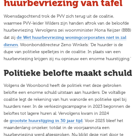
huurbevriezing van tafel
Woensdagochtend trok de PVV zich terug uit de coalitie,
waarmee PVV-leider Wilders zijn handen aftrok van de beloofde
huurbevriezing. Vervolgens zei woonminister Mona Keijzer (BBB)
de Wet huurbevriezing woningcorporaties niet in zal
dat zij
dienen
. Woonbonddirecteur Zeno Winkels: ‘De huurder is de
dupe van politieke spelletjes in de coalitie. In plaats van een
huurbevriezing krijgen zij nu opnieuw een enorme huurstijging.’
Politieke belofte maakt schuld
Volgens de Woonbond heeft de politiek met deze gebroken
belofte een enorme schuld uitstaan aan huurders. De voltallige
coalitie legt de rekening van hun wanorde en politieke spel bij
huurders neer. In de verkiezingscampagne in 2023 begonnen de
beloftes tot lagere huren al. Vervolgens kwam in 2024
grootste huurstijging in 30 jaar tijd
de
. Voor 2025 bleef het
maandenlang onzeker, totdat in de voorjaarsnota een
huurbevriezing werd afgesproken. Nu blijkt deze niet door te