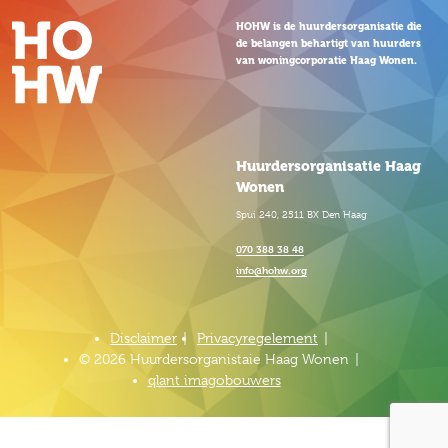
HOHW is de huurdersorganisatie die
de belangen behartigt van huurders
van woningcorporatie Haag Wonen.
Huurdersorganisatie Haag
Wonen
Spui 240, 2511 BX Den Haag
070 388 38 48
info@hohw.org
Disclaimer
Privacyregelement
© 2026 Huurdersorganistaie Haag Wonen
qlant imagobouwers