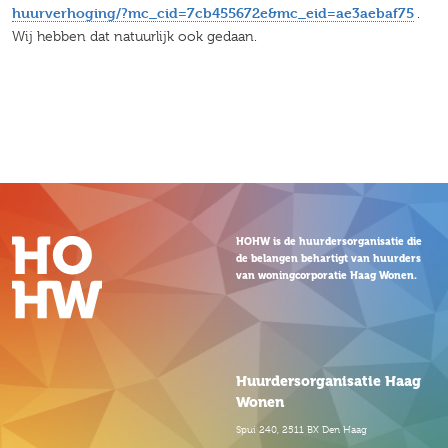
huurverhoging/?mc_cid=7cb455672e&mc_eid=ae3aebaf75
.
Wij hebben dat natuurlijk ook gedaan.
HOHW is de huurdersorganisatie die
de belangen behartigt van huurders
van woningcorporatie Haag Wonen.
Huurdersorganisatie Haag
Wonen
Spui 240, 2511 BX Den Haag